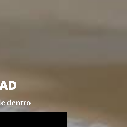
DAD
de dentro