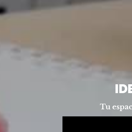
ID
Tu espac