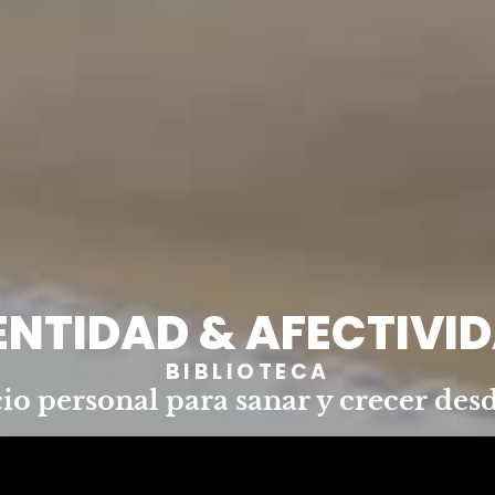
ENTIDAD & AFECTIVI
BIBLIOTECA
io personal para sanar y crecer des