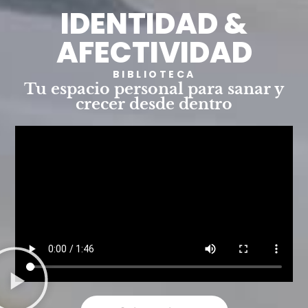
IDENTIDAD &
AFECTIVIDAD
BIBLIOTECA
Tu espacio personal para sanar y
crecer desde dentro