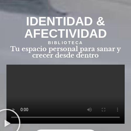
IDENTIDAD &
AFECTIVIDAD
BIBLIOTECA
Tu espacio personal para sanar y
crecer desde dentro