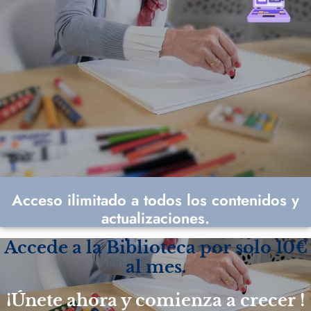
Acceso ilimitado a todos los contenidos y
actualizaciones.
Accede a la Biblioteca por solo 10€
al mes.
¡Únete ahora y comienza a
crecer
!