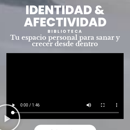
IDENTIDAD &
AFECTIVIDAD
BIBLIOTECA
Tu espacio personal para sanar y
crecer desde dentro